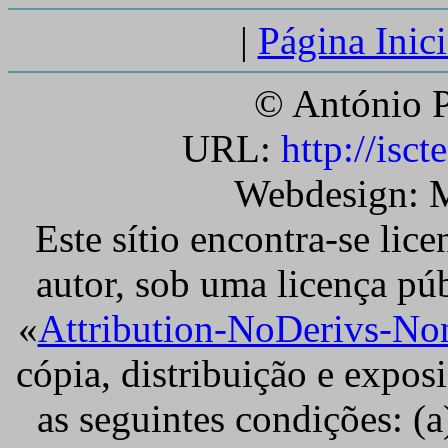
|
Página Inici
© António P
URL:
http://iscte
Webdesign: M
Este sítio encontra-se lic
autor, sob uma licença pú
«
Attribution-NoDerivs-No
cópia, distribuição e expos
as seguintes condições: (