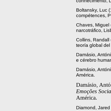
conhecimento, Li
Boltansky, Luc 
compétences, Par
Chaves, Miguel 
narcotráfico, Li
Collins, Randall
teoría global de
Damásio, Antóni
e cérebro human
Damásio, Antóni
América.
Damásio, Antó
Emoções Sociai
América.
Diamond, Jared