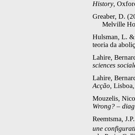
History
, Oxfor
Greaber, D. (2
Melville Ho
Hulsman, L. & 
teoria da aboli
Lahire, Berna
sciences social
Lahire, Berna
Acção
, Lisboa,
Mouzelis, Nic
Wrong? – diag
Reemtsma, J.P.
une configurati