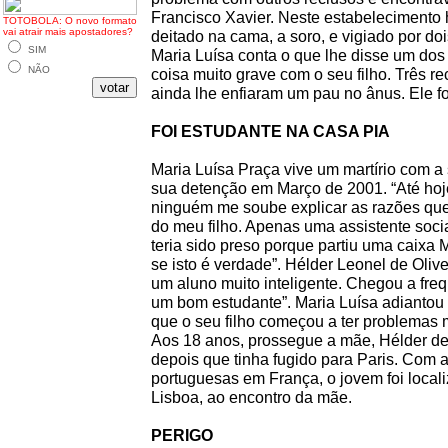
Francisco Xavier. Neste estabelecimento ho
TOTOBOLA: O novo formato
vai atrair mais apostadores?
deitado na cama, a soro, e vigiado por doi
SIM
Maria Luísa conta o que lhe disse um do
NÃO
coisa muito grave com o seu filho. Três r
ainda lhe enfiaram um pau no ânus. Ele fo
FOI ESTUDANTE NA CASA PIA
Maria Luísa Praça vive um martírio com a 
sua detenção em Março de 2001. “Até hoj
ninguém me soube explicar as razões qu
do meu filho. Apenas uma assistente soci
teria sido preso porque partiu uma caixa 
se isto é verdade”. Hélder Leonel de Olive
um aluno muito inteligente. Chegou a freq
um bom estudante”. Maria Luísa adiantou 
que o seu filho começou a ter problemas 
Aos 18 anos, prossegue a mãe, Hélder d
depois que tinha fugido para Paris. Com 
portuguesas em França, o jovem foi local
Lisboa, ao encontro da mãe.
PERIGO