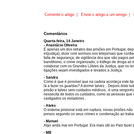
Comente o artigo
|
Envie o artigo a um amigo
|
Comentários
Quarta-feira, 14 Janeiro
- Anastácio Oliveira
É apenas um dos retratos das prisões em Portugal, dep
in(justiça), dizer com sorrisos nos telejornais que conf
falta de segurança, de vigilância dos que são pagos pe
banditismo, o crime organizado, o tráfego de droga as ma
colaborar com os Grandes Lóbies da Justiça, que os re
ligações sejam investigados e levados a Justiça.
- Sandra
Como é que é possível que na cadeia aconteça este tip
lá a fazer os guardas? A dormir talvez... Depois disto tu
prisão e talvez sem cuidados médicos...é uma vergonh
nessecita de todos os cuidados, como as pessoas que 
castigados os violadores...
- Aleko
O sistema prisional está em ruptura, novas prisões nã
presos segundo os seus crimes e condenação ao trabal
- Manuel
Algo anda mal em Portugal. Era mais útil ao Pais fazer
- MB