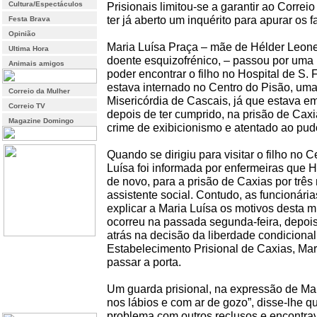
Cultura/Espectáculos
Prisionais limitou-se a garantir ao Corre
ter já aberto um inquérito para apurar os f
Festa Brava
Opinião
Maria Luísa Praça – mãe de Hélder Leonel
Ultima Hora
doente esquizofrénico, – passou por uma
Animais amigos
poder encontrar o filho no Hospital de S. 
estava internado no Centro do Pisão, uma 
Correio da Mulher
Misericórdia de Cascais, já que estava e
Correio TV
depois de ter cumprido, na prisão de Cax
Magazine Domingo
crime de exibicionismo e atentado ao pud
Quando se dirigiu para visitar o filho no 
Luísa foi informada por enfermeiras que H
de novo, para a prisão de Caxias por trê
assistente social. Contudo, as funcionár
explicar a Maria Luísa os motivos desta m
ocorreu na passada segunda-feira, depois 
atrás na decisão da liberdade condicional.
Estabelecimento Prisional de Caxias, Ma
passar a porta.
Um guarda prisional, na expressão de Mar
nos lábios e com ar de gozo”, disse-lhe qu
problema com outros reclusos e encontrav