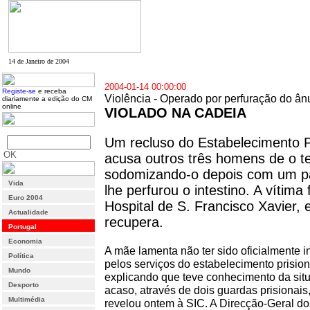
14 de Janeiro de 2004
2004-01-14 00:00:00
Registe-se
e receba
Violência - Operado por perfuração do â
diariamente a edição do CM
online
VIOLADO NA CADEIA
Um recluso do Estabelecimento P
OK
acusa outros três homens de o t
sodomizando-o depois com um p
Vida
lhe perfurou o intestino. A vítima
Euro 2004
Hospital de S. Francisco Xavier,
Actualidade
recupera.
Portugal
Economia
A mãe lamenta não ter sido oficialmente 
Política
pelos serviços do estabelecimento prision
Mundo
explicando que teve conhecimento da sit
Desporto
acaso, através de dois guardas prisionais
Multimédia
revelou ontem à SIC. A Direcção-Geral do