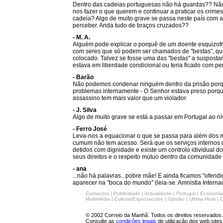
Dentro das cadeias portuguesas não há guardas?? Não 
nos fazer o que querem e continuar a praticar os crim
cadeia? Algo de muito grave se passa neste país com 
perceber. Anda tudo de braços cruzados??
- M. A.
Alguém pode explicar o porquê de um doente esquizofr
com seres que só podem ser chamados de "bestas", que é
colocado. Talvez se fosse uma das "bestas" a susposta
estava em liberdade condicional ou teria ficado com p
- Barão
Não podemos condenar ninguém dentro da prisão porq
problemas internamente - O Senhor estava preso porq
assassino tem mais valor que um violador
- J. Silva
Algo de muito grave se está a passar em Portugal ao níve
- Ferro José
Leva-nos a equacionar o que se passa para além dos m
cumum não tem acesso. Será que os serviços internos 
detidos com dignidade e existe um controlo idividual d
seus direitos e o respeito mútuo dentro da comunidade 
- ana
...não há palavras...pobre mãe! E ainda ficamos "ofend
aparecer na "boca do mundo" (leia-se: Amnistia Internaci
Contactos
|
Publicidade
|
Actualidade
|
Portugal
|
Economia
Multimédia
|
Cultura/Espectaculos
|
Opnião
|
Ultima Hora
|
C
© 2002 Correio da Manhã. Todos os direitos reservados.
Consulte as
condições legais
de utilização dos web sites