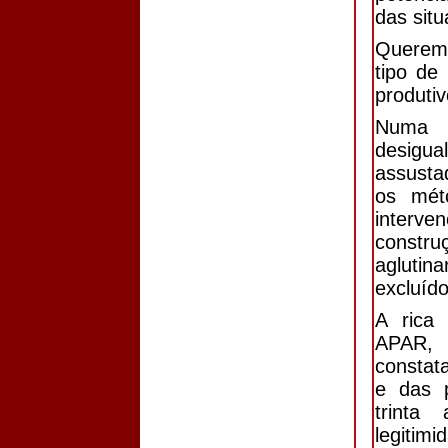
das sit
Queremo
tipo de
produtiv
Numa 
desigu
assusta
os méto
interv
constru
agluti
excluído
A rica
APAR,
constat
e das p
trinta
legitim