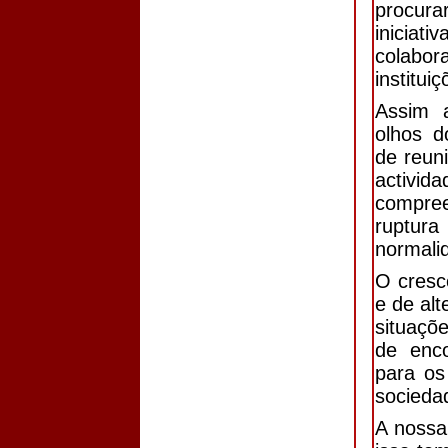
procur
inicia
colab
institui
Assim a
olhos 
de reun
activi
compre
ruptur
normali
O cresc
e de al
situaçõ
de enco
para os
socieda
A nossa