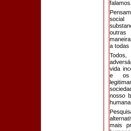
falamos
Pensam
socia
substan
outras
maneira 
a todas
Todos,
adversá
vida in
e os 
legiti
socieda
nosso b
humana 
Pesqu
alterna
mais p