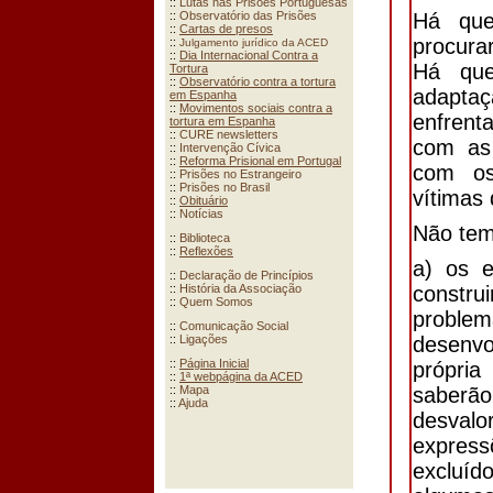
Há que
procura
Há que
adaptaç
enfrent
com as
com os
vítimas 
Não tem
a) os e
constru
problem
desenv
própria
saberã
desva
expres
excluíd