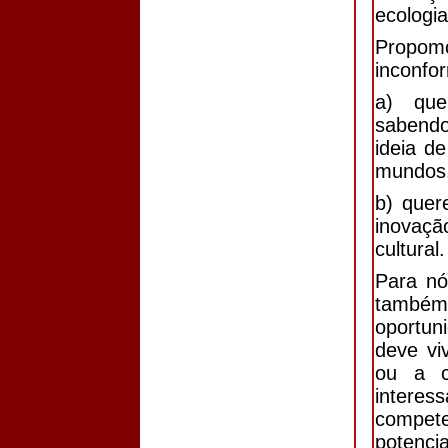
ecologia
Propo
inconfo
a) que
sabendo
ideia d
mundos
b) quer
inovaçã
cultural.
Para nó
também,
oportu
deve vi
ou a c
interes
compet
potenci