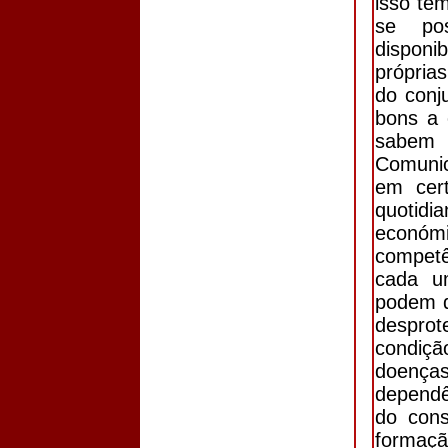
isso te
se pos
disponi
própria
do conj
bons a 
sabem 
Comunic
em cert
quotidi
económ
competê
cada u
podem d
despro
condiçã
doenç
dependê
do cons
formaçã