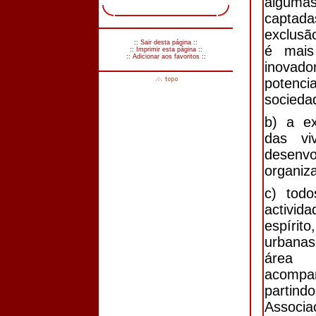
alguma
captad
exclusã
::
Sair desta página
::
é mais
::
Imprimir esta página
::
::
Adicionar aos favoritos
::
inovado
potenci
sociedad
b) a ex
das vi
desen
organiza
c) tod
activi
espírit
urbanas
área
acompan
partind
Associa