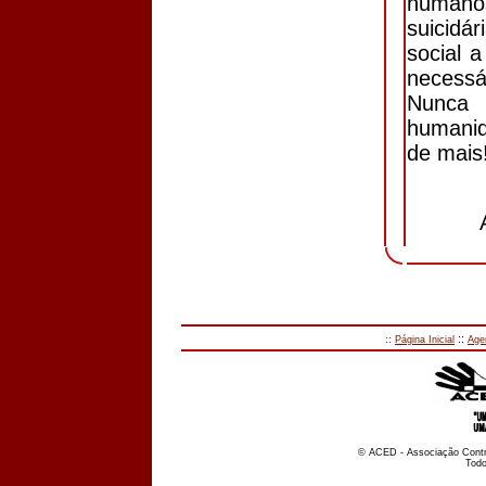
humano
suicidá
social a
necessá
Nunca 
humanid
de mais