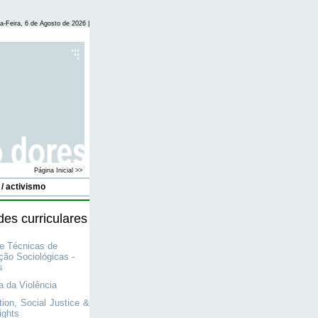
a-Feira, 6 de Agosto de 2026 |
Página Inicial >>
>>
/ activismo
es curriculares
e Técnicas de
ção Sociológicas -
s
a da Violência
tion, Social Justice &
ghts