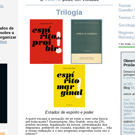
Teorias
Grandes 
Trilogia
Teorias C
Sociologi
Regimes
Reinserç
> ler mais
ad
Observ
Prisõe
Denuncia
portugue
É precis
ACED
Blog
SO
outros ac
TIAC
F
Sociólo
Tertúlia
Vidas Al
Estados de espírito e poder
APPT
Sociofo
A quem escapa a sensação de se estar a viver uma época
outros 
pré-holocausto? Guantanamo, Abu Grahib, voos da CIA,
prisões secretas, legalização da tortura, criminalização dos
Estrada
imigrantes, ambiente de cruzada, expulsão de ciganos … Irão
Portugu
a nossa civilização e o seu progresso engendrar outra vez o
Movimen
Inferno?