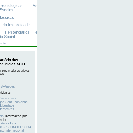
 Sociológicas - As
Escolas
lássicas
a da Instabilidade
 Penitenciários e
ão Social
iante
atório das
s/ Ofícios ACED
r para mudar as prisões
sas
o
S-Prisões
tivismos:
oto escritura
gos Sem Fronteiras
 Liberdade
ternativas
nia
, informação por
meios
 Viva - Liga
esa Contra o Trauma
to Internacional