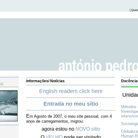
|
Quint
Informações/ Notícias
Docência 
English readers click here
Unidad
Entrada no meu sítio
Métodos 
Investiga
E
intensivo
m Agosto de 2007, o meu site pessoal, com 4
anos de carregamentos, migrou:
Sociologi
agora estou no
NOVO sitio
Globaliza
Human Ri
O
VELHO
pode ser visitado