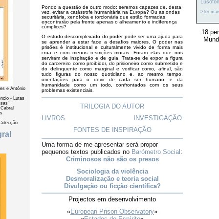
Lusófo
Pondo a questão de outro modo: seremos capazes de, desta
vez, evitar a catástrofe humanitária na Europa? Ou as ondas
> ler mai
securitária, xenófoba e torcionária que estão formadas
encontrarão pela frente apenas o alheamento e indiferença
cúmplices?
18 per
O estudo descomplexado do poder pode ser uma ajuda para
Mundi
se aprender a estar face a desafios maiores. O poder nas
prisões é institucional e culturalmente vivido de forma mais
crua e com menos restrições morais. Foram elas que nos
serviram de inspiração e de guia. Trata-se de expor a figura
do carcereiro como proibidor, do prisioneiro como submetido e
do delinquente como marginal e verificar como, afinal, são
tudo figuras do nosso quotidiano e, ao mesmo tempo,
orientações para o devir de cada ser humano, e da
humanidade como um todo, confrontados com os seus
problemas existenciais.
TRILOGIA DO AUTOR
LIVROS
INVESTIGAÇÃO
FONTES DE INSPIRAÇÃO
Uma forma de me apresentar será propor
pequenos textos publicados no
Barómetro Social
:
Criminosos não são os presos
Sociologia da violência
Desmoralização e teoria social
Divulgação ou ficção científica?
Projectos em desenvolvimento
«
European Prison Observatory
»
«
Estados de Espírito
»