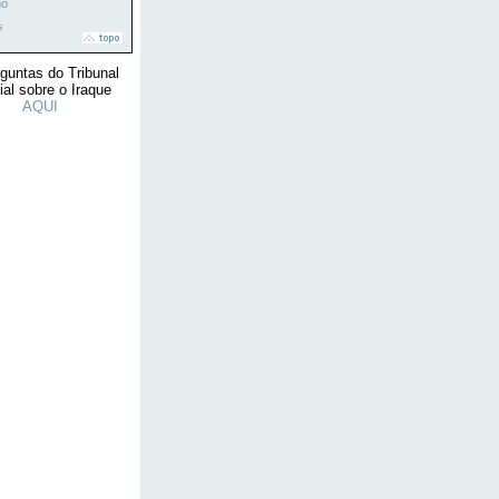
no
s
guntas do Tribunal
al sobre o Iraque
AQUI